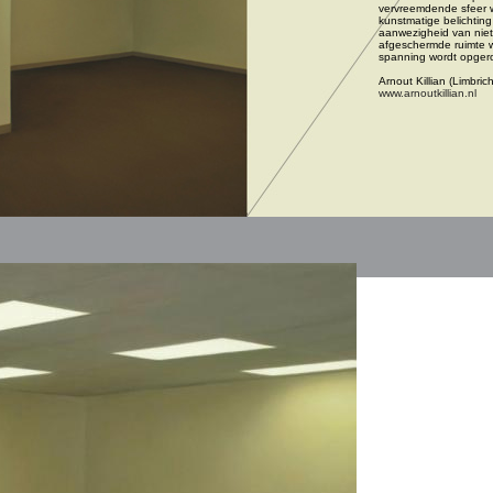
vervreemdende sfeer wo
kunstmatige belichting
aanwezigheid van niet 
afgeschermde ruimte w
spanning wordt opger
www.arnoutkillian.nl