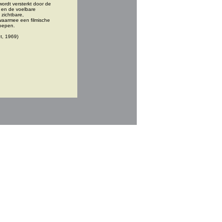
rdt versterkt door de 
 en de voelbare 
zichtbare, 
aarmee een filmische 
oepen.

Arnout Killian (Limbricht, 1969) 