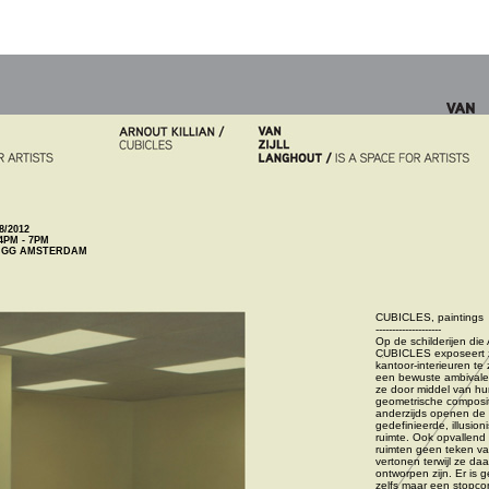
8/2012
4PM - 7PM
5 GG AMSTERDAM
CUBICLES, paintings

--------------------

Op de schilderijen die A
CUBICLES exposeert zi
kantoor-interieuren te
een bewuste ambivalent
ze door middel van hu
geometrische compositi
anderzijds openen de sc
gedefinieerde, illusioni
ruimte. Ook opvallend 
ruimten geen teken van 
vertonen terwijl ze daar
ontworpen zijn. Er is g
zelfs maar een stopcon