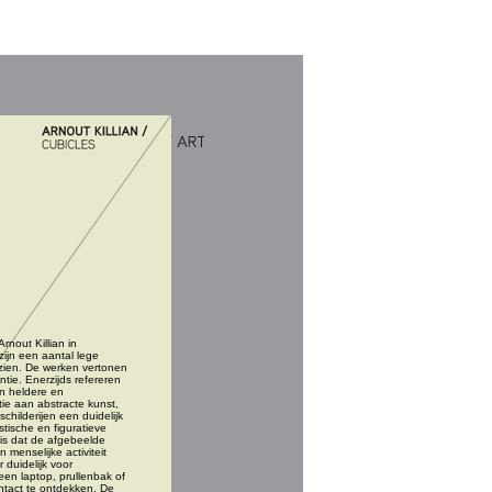
rnout Killian in 
jn een aantal lege 
 zien. De werken vertonen 
ie. Enerzijds refereren 
n heldere en 
e aan abstracte kunst, 
hilderijen een duidelijk 
stische en figuratieve 
is dat de afgebeelde 
menselijke activiteit 
 duidelijk voor 
een laptop, prullenbak of 
tact te ontdekken. De 