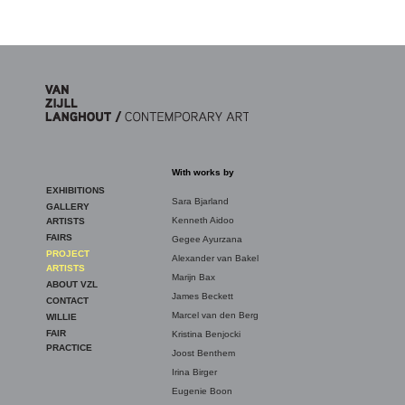
Skip to main content
With works by
EXHIBITIONS
Sara Bjarland
GALLERY
Kenneth Aidoo
ARTISTS
FAIRS
Gegee Ayurzana
PROJECT
Alexander van Bakel
ARTISTS
Marijn Bax
ABOUT VZL
James Beckett
CONTACT
Marcel van den Berg
WILLIE
FAIR
Kristina Benjocki
PRACTICE
Joost Benthem
Irina Birger
Eugenie Boon