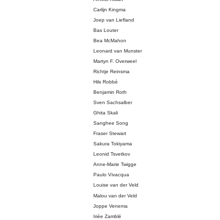
Carlijn Kingma
Joep van Liefland
Bas Louter
Bea McMahon
Leonard van Munster
Martyn F. Overweel
Richtje Reinsma
Hils Robbé
Benjamin Roth
Sven Sachsalber
Ghita Skali
Sanghee Song
Fraser Stewart
Sakura Tokiyama
Leonid Tsvetkov
Anne-Marie Twigge
Paulo Vivacqua
Louise van der Veld
Malou van der Veld
Joppe Venema
Iriée Zamblé