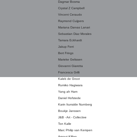
Dagmar Bosma
Crystal Z Campbell
Vincent Ceraudo
Raymond Cuijpers
Mariana Darvas Lanari
Sebastian Diaz Morales
Tamara Eckhardt
Jakup Ferri
Bert Frings
Marieke Gelissen
Giovanni Giaretta
Francesca Grilli
Kaleb de Groot
Rumiko Hagiwara
Yang ah Ham
Daniel Hofstede
Karin Iturralde Nurnberg
Boukje Janssen
J&B - Art - Collective
Ton Kalle
Marc Philip van Kempen
Arnout Killian